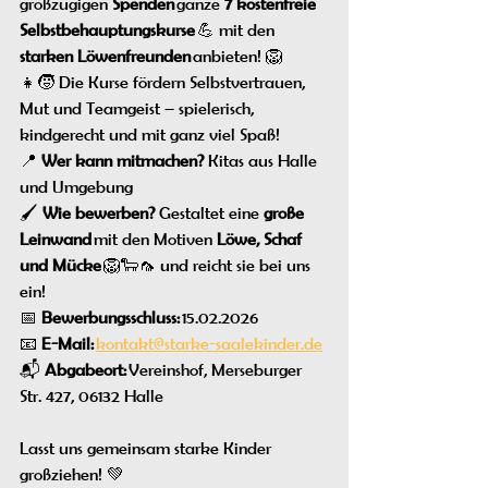
großzügigen 
Spenden
 ganze 
7 kostenfreie 
Selbstbehauptungskurse
 💪 mit den 
starken Löwenfreunden
 anbieten! 🦁
👧🧒 Die Kurse fördern Selbstvertrauen, 
Mut und Teamgeist – spielerisch, 
kindgerecht und mit ganz viel Spaß!
📍 
Wer kann mitmachen? 
Kitas aus Halle 
und Umgebung
🖌️ 
Wie bewerben? 
Gestaltet eine 
große 
Leinwand
 mit den Motiven 
Löwe, Schaf 
und Mücke
 🦁🐑🦟 und reicht sie bei uns 
ein!
📅 
Bewerbungsschluss:
 15.02.2026
📧 
E-Mail:
kontakt@starke-saalekinder.de
📬 
Abgabeort:
 Vereinshof, Merseburger 
Str. 427, 06132 Halle
Lasst uns gemeinsam starke Kinder 
großziehen! 💚