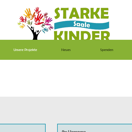
Unsere Projekte
Neues
Spenden
n starker LöwenFreu