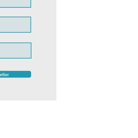
iter
k