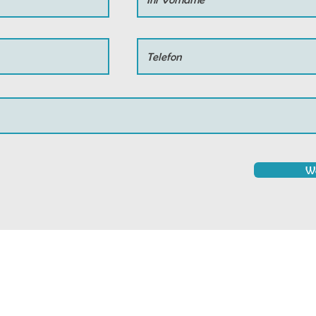
We
Faceboo