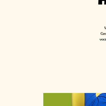
H
W
Gew
vorz