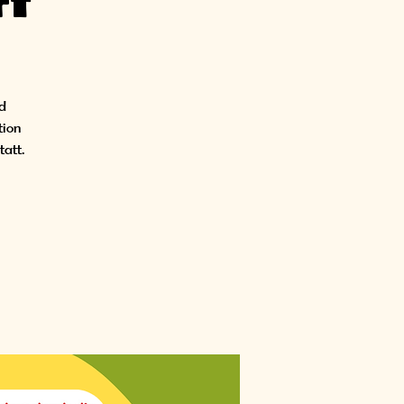
rf
nd
tion
tatt.