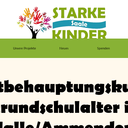
Unsere Projekte
Neues
Spenden
stbehauptungsku
rundschulalter 